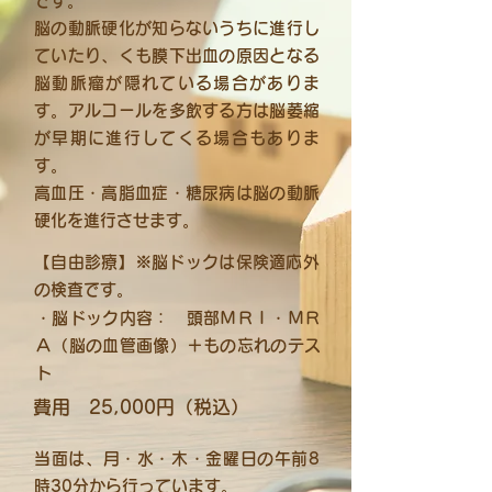
です。
脳の動脈硬化が知らないうちに進行し
ていたり、くも膜下出血の原因となる
脳動脈瘤が隠れている場合がありま
す。アルコールを多飲する方は脳萎縮
が早期に進行してくる場合もありま
す。
高血圧・高脂血症・糖尿病は脳の動脈
硬化を進行させます。
​【自由診療】※脳ドックは保険適応外
の検査です。
・脳ドック内容： 頭部ＭＲＩ・ＭＲ
Ａ（脳の血管画像）＋もの忘れのテス
ト
費用 ​25,000円（税込）
当面は、月・水・木・金曜日の午前8
時30分から行っています。